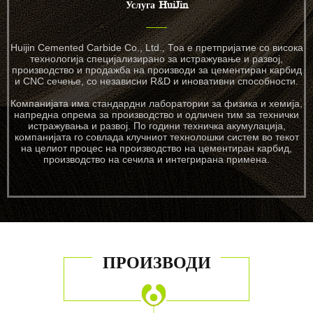
Услуга HuiJin
Huijin Cemented Carbide Co., Ltd., Тоа е претпријатие со висока
технологија специјализирано за истражување и развој,
производство и продажба на производи за цементиран карбид
и CNC сечење, со независни R&D и иновативни способности.
Компанијата има стандардни лаборатории за физика и хемија,
напредна опрема за производство и одличен тим за технички
истражувања и развој. По години техничка акумулација,
компанијата го совлада клучниот технолошки систем во текот
на целиот процес на производство на цементиран карбид,
производство на сечила и интегрирана примена.
ПРОИЗВОДИ