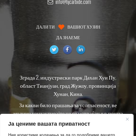
info@hjcarbide.com
ДАЛИ ТИ
ВАШИОТ ХУЈИН
ДА ЗНАЕМЕ
Зграда 2, индустриски парк Дахан Хуи Пу,
област Тианјуан, град Жужоу, провинција
Хунан, Кина.
За какви било прашања за усогласеност, ве
молиме контактирајте не со испраќање е-пошта
до
info@hjcarbide.com
Ја цениме вашата приватност
Ние користиме колачиња за да го подобриме вашето