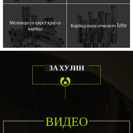
Мелници со цврст крај со
Карбид пила сечилото Tutter
карбид
ЗА ХУЈИН
ВИДЕО