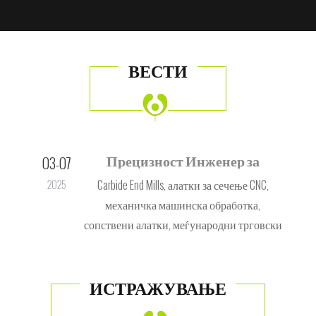
ВЕСТИ
Прецизност Инженер за
03-07
07
вашите потреби за сечење!
и,
Carbide End Mills, алатки за сечење CNC,
2025
20
за
механичка машинска обработка,
сопствени алатки, меѓународни трговски
услуги
ИСТРАЖУВАЊЕ