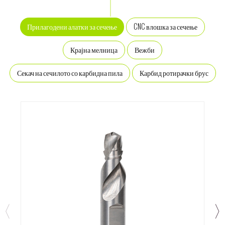
CNC влошка за сечење
Прилагодени алатки за сечење
Крајна мелница
Вежби
Секач на сечилото со карбидна пила
Карбид ротирачки брус