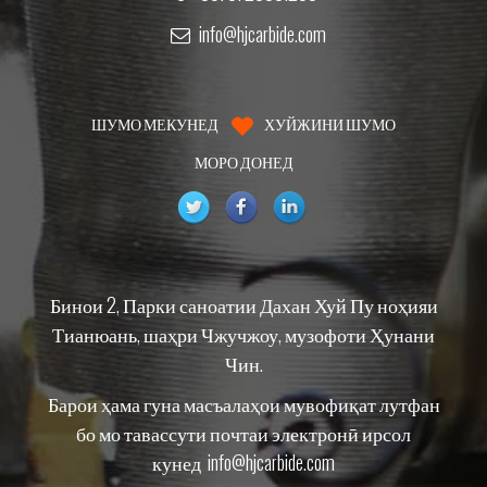
info@hjcarbide.com
ШУМО МЕКУНЕД
ХУЙЖИНИ ШУМО
МОРО ДОНЕД
Бинои 2, Парки саноатии Дахан Хуй Пу ноҳияи
Тианюань, шаҳри Чжучжоу, музофоти Ҳунани
Чин.
Барои ҳама гуна масъалаҳои мувофиқат лутфан
бо мо тавассути почтаи электронӣ ирсол
кунед
info@hjcarbide.com