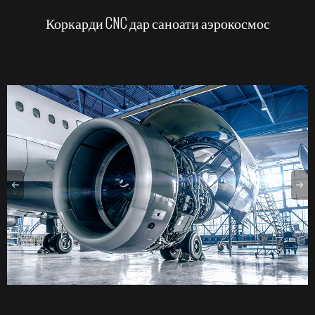
Коркарди CNC дар саноати аэрокосмос