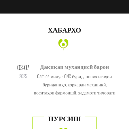
ХАБАРХО
Дақиқаи муҳандисӣ барои
03-07
07
эҳтиёҷоти буридани шумо!
lings,
Carbide милус, CNC буридани воситаҳои
2025
20
й.
буриданиҳо, коркарди механикӣ,
воситаҳои фармоишӣ, хадамоти тиҷорати
байналмилалӣ
ПУРСИШ