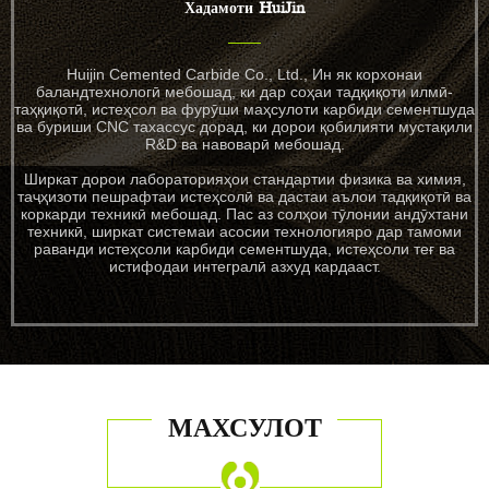
Хадамоти HuiJin
Huijin Cemented Carbide Co., Ltd., Ин як корхонаи
баландтехнологӣ мебошад, ки дар соҳаи тадқиқоти илмӣ-
таҳқиқотӣ, истеҳсол ва фурӯши маҳсулоти карбиди сементшуда
ва буриши CNC тахассус дорад, ки дорои қобилияти мустақили
R&D ва навоварӣ мебошад.
Ширкат дорои лабораторияҳои стандартии физика ва химия,
таҷҳизоти пешрафтаи истеҳсолӣ ва дастаи аълои тадқиқотӣ ва
коркарди техникӣ мебошад. Пас аз солҳои тӯлонии андӯхтани
техникӣ, ширкат системаи асосии технологияро дар тамоми
раванди истеҳсоли карбиди сементшуда, истеҳсоли теғ ва
истифодаи интегралӣ азхуд кардааст.
МАХСУЛОТ