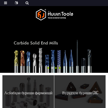
Асбобҳои буриши фармоишӣ
Вурудҳои буриши CNC