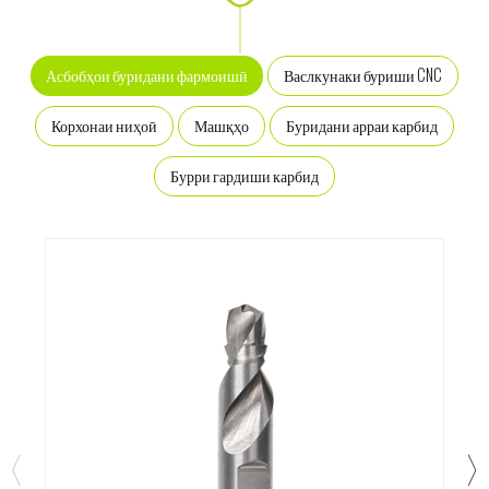
Васлкунаки буриши CNC
Асбобҳои буридани фармоишӣ
Корхонаи ниҳоӣ
Машқҳо
Буридани арраи карбид
Бурри гардиши карбид