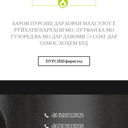
БАРОИ ПУРСИШ ДАР БОРАИ МАҲСУЛОТ Ё
РӮЙХАТИ НАРХҲОИ МО, ЛУТФАН БА МО
ГУЗОРЕД ВА МО ДАР ДАВОМИ 24 СОАТ ДАР
ТАМОС ХОҲЕМ БУД.
ПУРСИШ фиристед
+86 15897337625
+86731 28331209